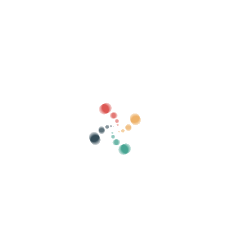
Arama
Biletlerinizi Vivetix ile çevrimiçi satın
Koleksiyonları, konuk listelerini yönetin,
uygulama üzerinden QR ile erişimi kontrol edin
Hakkımızda
Vivetix nedir?
O nasıl çalışır?
Teklifimiz?
Fiyat
Bilet satmanın alternatifi
Dijital kitin faydaları
Etkinliğinizi düzenleyin
Çevrimiçi bir etkinlik nasıl organize edilir?
Etkinliğinizi çevrimiçi düzenlemenin avantajları
Etkinliğinizi çevrimiçi ortamda nasıl tanıtabilirsiniz?
Bir yardım etkinliğine bilet satmak