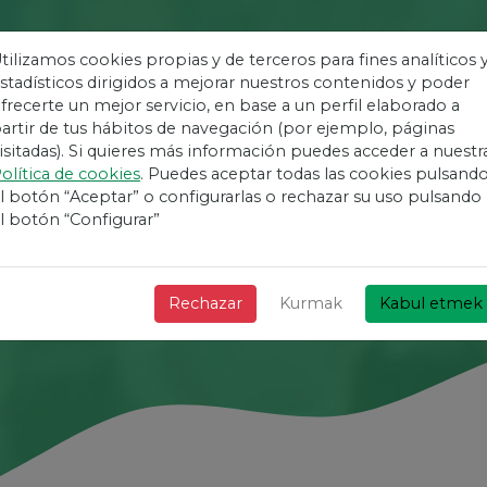
tilizamos cookies propias y de terceros para fines analíticos 
stadísticos dirigidos a mejorar nuestros contenidos y poder
frecerte un mejor servicio, en base a un perfil elaborado a
ler Için En Kolay
artir de tus hábitos de navegación (por ejemplo, páginas
isitadas). Si quieres más información puedes acceder a nuestr
olítica de cookies
. Puedes aceptar todas las cookies pulsand
+ Hızlı + Basit ve ücretsiz!
l botón “Aceptar” o configurarlas o rechazar su uso pulsando
l botón “Configurar”
Rechazar
Kurmak
Kabul etmek