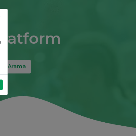
y
 Platform
a
o
Arama