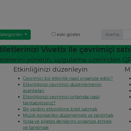
Kategoriler
eski göster
Arama
iletlerinizi Vivetix ile çevrimiçi sat
istelerini yönetin, uygulama üzerinden QR 
Etkinliğinizi düzenleyin
M
Çevrimiçi bir etkinlik nasıl organize edilir?
Etkinliğinizi çevrimiçi düzenlemenin
avantajları
Etkinliğinizi çevrimiçi ortamda nasıl
tanıtabilirsiniz?
Bir yardım etkinliğine bilet satmak
Müzik konserleri düzenlemek ve tanıtmak
Yoga ve pilates derslerini organize etmek
ve tanıtmak