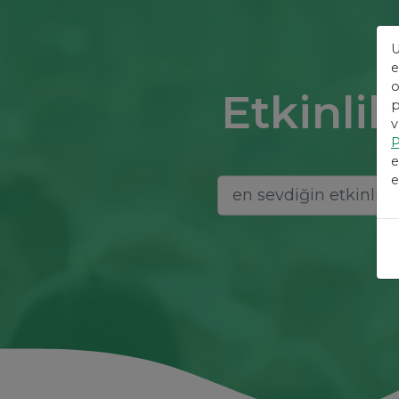
U
e
o
Etkinlik
p
v
P
e
e