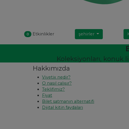
Etkinlikler
şehirler
0
B
Koleksiyonları, konuk l
Hakkımızda
Vivetix nedir?
O nasıl çalışır?
Teklifimiz?
Fiyat
Bilet satmanın alternatifi
Dijital kitin faydaları