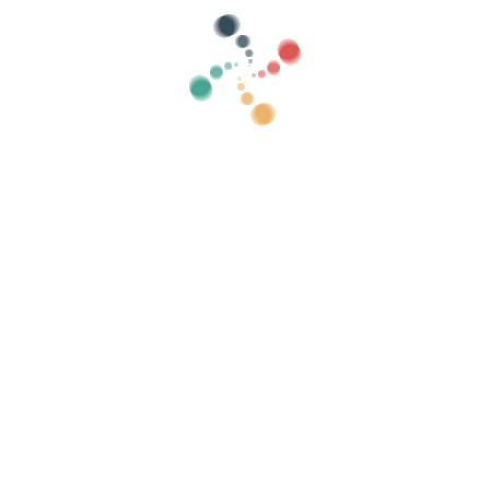
Kategoriler
eski göster
Arama
Biletlerinizi Vivetix ile çevrimiçi satın
k listelerini yönetin, uygulama üzerinden QR ile
Etkinliğinizi düzenleyin
Mü
Çevrimiçi bir etkinlik nasıl organize edilir?
Etkinliğinizi çevrimiçi düzenlemenin avantajları
Etkinliğinizi çevrimiçi ortamda nasıl tanıtabilirsiniz?
Bir yardım etkinliğine bilet satmak
Müzik konserleri düzenlemek ve tanıtmak
Yoga ve pilates derslerini organize etmek ve
tanıtmak
ikası
-
Çerez