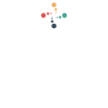
Kategoriler
eski göster
Arama
Biletlerinizi Vivetix ile çevrimiçi satın
k listelerini yönetin, uygulama üzerinden QR ile
Etkinliğinizi düzenleyin
Mü
Çevrimiçi bir etkinlik nasıl organize edilir?
Etkinliğinizi çevrimiçi düzenlemenin avantajları
Etkinliğinizi çevrimiçi ortamda nasıl tanıtabilirsiniz?
Bir yardım etkinliğine bilet satmak
Müzik konserleri düzenlemek ve tanıtmak
Yoga ve pilates derslerini organize etmek ve
tanıtmak
ikası
-
Çerez