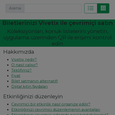
Arama
Biletlerinizi Vivetix ile çevrimiçi satın
Koleksiyonları, konuk listelerini yönetin,
uygulama üzerinden QR ile erişimi kontrol
edin
Hakkımızda
Vivetix nedir?
O nasıl çalışır?
Teklifimiz?
Fiyat
Bilet satmanın alternatifi
Dijital kitin faydaları
Etkinliğinizi düzenleyin
Çevrimiçi bir etkinlik nasıl organize edilir?
Etkinliğinizi çevrimiçi düzenlemenin avantajları
Etkinliğinizi çevrimiçi ortamda nasıl tanıtabilirsiniz?