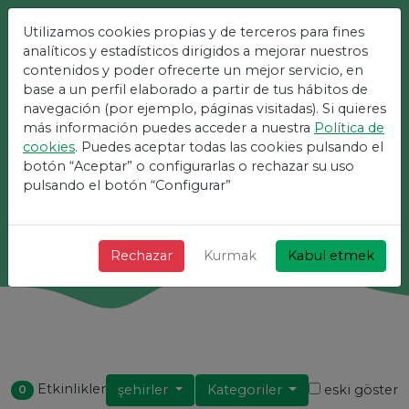
Utilizamos cookies propias y de terceros para fines
Etkinlikler Için En Kolay
analíticos y estadísticos dirigidos a mejorar nuestros
contenidos y poder ofrecerte un mejor servicio, en
Platform
base a un perfil elaborado a partir de tus hábitos de
navegación (por ejemplo, páginas visitadas). Si quieres
más información puedes acceder a nuestra
Política de
+ Hızlı + Basit ve ücretsiz!
cookies
. Puedes aceptar todas las cookies pulsando el
botón “Aceptar” o configurarlas o rechazar su uso
pulsando el botón “Configurar”
Arama
Rechazar
Kurmak
Kabul etmek
Etkinlikler
şehirler
Kategoriler
eski göster
0