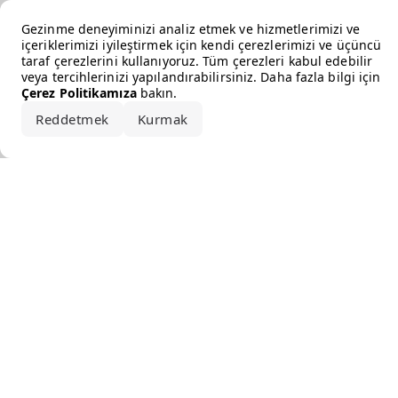
Error loading the brand
Gezinme deneyiminizi analiz etmek ve hizmetlerimizi ve
içeriklerimizi iyileştirmek için kendi çerezlerimizi ve üçüncü
taraf çerezlerini kullanıyoruz. Tüm çerezleri kabul edebilir
veya tercihlerinizi yapılandırabilirsiniz. Daha fazla bilgi için
Çerez Politikamıza
bakın.
Reddetmek
Kurmak
Hepsini kabul et