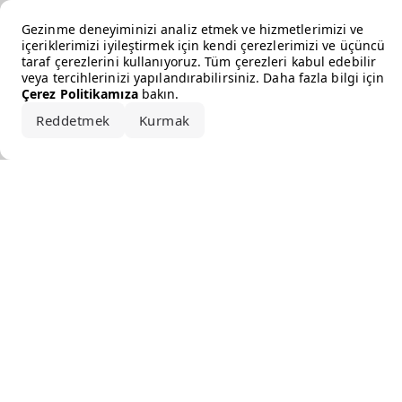
Error loading the brand
Gezinme deneyiminizi analiz etmek ve hizmetlerimizi ve
içeriklerimizi iyileştirmek için kendi çerezlerimizi ve üçüncü
taraf çerezlerini kullanıyoruz. Tüm çerezleri kabul edebilir
veya tercihlerinizi yapılandırabilirsiniz. Daha fazla bilgi için
Çerez Politikamıza
bakın.
Reddetmek
Kurmak
Hepsini kabul et