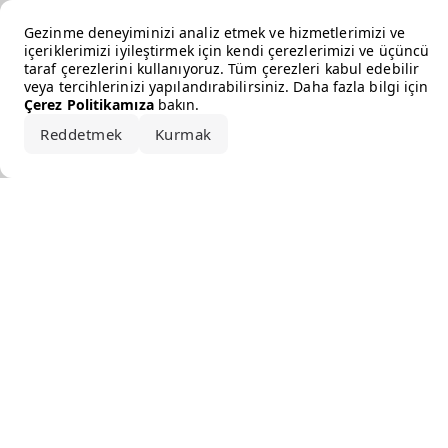
Error loading the brand
Gezinme deneyiminizi analiz etmek ve hizmetlerimizi ve
içeriklerimizi iyileştirmek için kendi çerezlerimizi ve üçüncü
taraf çerezlerini kullanıyoruz. Tüm çerezleri kabul edebilir
veya tercihlerinizi yapılandırabilirsiniz. Daha fazla bilgi için
Çerez Politikamıza
bakın.
Reddetmek
Kurmak
Hepsini kabul et