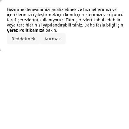
Error loading the brand
Gezinme deneyiminizi analiz etmek ve hizmetlerimizi ve
içeriklerimizi iyileştirmek için kendi çerezlerimizi ve üçüncü
taraf çerezlerini kullanıyoruz. Tüm çerezleri kabul edebilir
veya tercihlerinizi yapılandırabilirsiniz. Daha fazla bilgi için
Çerez Politikamıza
bakın.
Reddetmek
Kurmak
Hepsini kabul et