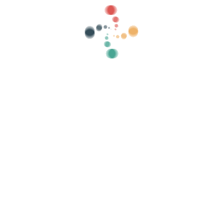
Kategorier
visa gamla
Sök
Sälj dina biljetter online med Vivetix
a samlingar, gästlistor, styr åtkomst med QR 
Organisera ditt evenemang
K
Hur organiserar man ett evenemang online?
Fördelar med att organisera ditt event online
Hur marknadsför du ditt evenemang online?
Sälj biljetter till ett välgörenhetsevenemang
Organisera och marknadsföra musikkonserter
Organisera och främja yoga- och pilatesklasser