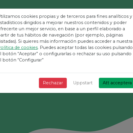
tilizamos cookies propias y de terceros para fines analíticos y
stadísticos dirigidos a mejorar nuestros contenidos y poder
frecerte un mejor servicio, en base a un perfil elaborado a
nklaste Plattform
artir de tus hábitos de navegación (por ejemplo, páginas
isitadas). Si quieres más información puedes acceder a nuestra
olítica de cookies
. Puedes aceptar todas las cookies pulsando
Evenemang
l botón “Aceptar” o configurarlas o rechazar su uso pulsando
l botón “Configurar”
+ Snabbt + Enkelt och gratis!
Rechazar
Uppstart
Att acceptera