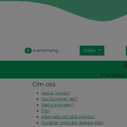
evenemang
städer
0
S
Hantera 
Om oss
Vad är Vivetix?
Hur fungerar det?
Vad vi erbjuder?
Pris
Alternativ att sälja biljetter
Fördelar med det digitala kitet