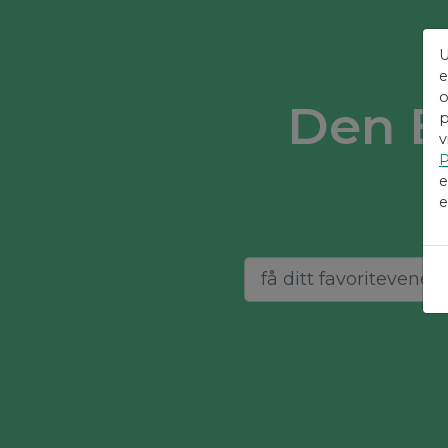
U
e
o
Den E
p
v
P
e
e