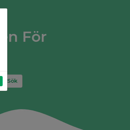
en För
Sök