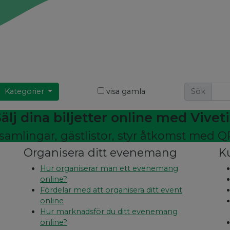
Kategorier
visa gamla
Sök
älj dina biljetter online med Vivet
samlingar, gästlistor, styr åtkomst med Q
Organisera ditt evenemang
K
Hur organiserar man ett evenemang
online?
Fördelar med att organisera ditt event
online
Hur marknadsför du ditt evenemang
online?