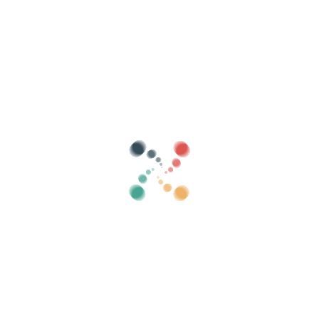
Sök
Sälj dina biljetter online med Vivetix
Hantera samlingar, gästlistor, styr åtkomst
med QR via app
Om oss
Vad är Vivetix?
Hur fungerar det?
Vad vi erbjuder?
Pris
Alternativ att sälja biljetter
Fördelar med det digitala kitet
Organisera ditt evenemang
Hur organiserar man ett evenemang online?
Fördelar med att organisera ditt event online
Hur marknadsför du ditt evenemang online?
Sälj biljetter till ett välgörenhetsevenemang