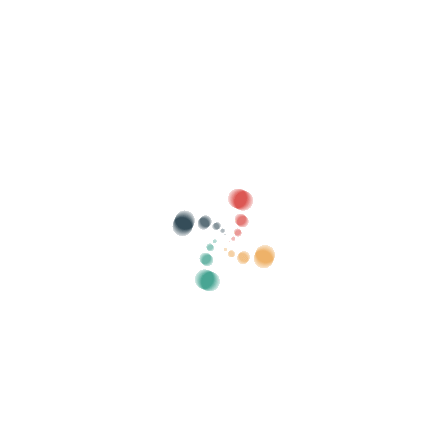
Sök
Sälj dina biljetter online med Vivetix
Hantera samlingar, gästlistor, styr åtkomst
med QR via app
Om oss
Vad är Vivetix?
Hur fungerar det?
Vad vi erbjuder?
Pris
Alternativ att sälja biljetter
Fördelar med det digitala kitet
Organisera ditt evenemang
Hur organiserar man ett evenemang online?
Fördelar med att organisera ditt event online
Hur marknadsför du ditt evenemang online?
Sälj biljetter till ett välgörenhetsevenemang