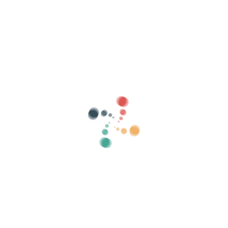
Sök
Sälj dina biljetter online med Vivetix
Hantera samlingar, gästlistor, styr åtkomst
med QR via app
Om oss
Vad är Vivetix?
Hur fungerar det?
Vad vi erbjuder?
Pris
Alternativ att sälja biljetter
Fördelar med det digitala kitet
Organisera ditt evenemang
Hur organiserar man ett evenemang online?
Fördelar med att organisera ditt event online
Hur marknadsför du ditt evenemang online?
Sälj biljetter till ett välgörenhetsevenemang