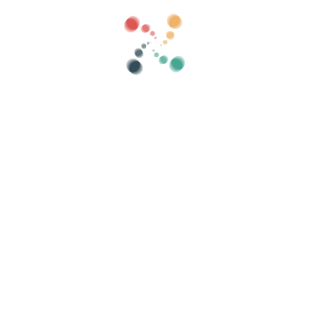
Kategorier
visa gamla
Sök
Sälj dina biljetter online med Vivetix
a samlingar, gästlistor, styr åtkomst med QR 
Organisera ditt evenemang
K
Hur organiserar man ett evenemang online?
Fördelar med att organisera ditt event online
Hur marknadsför du ditt evenemang online?
Sälj biljetter till ett välgörenhetsevenemang
Organisera och marknadsföra musikkonserter
Organisera och främja yoga- och pilatesklasser