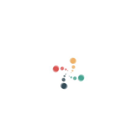
Sök
Sälj dina biljetter online med Vivetix
Hantera samlingar, gästlistor, styr åtkomst
med QR via app
Om oss
Vad är Vivetix?
Hur fungerar det?
Vad vi erbjuder?
Pris
Alternativ att sälja biljetter
Fördelar med det digitala kitet
Organisera ditt evenemang
Hur organiserar man ett evenemang online?
Fördelar med att organisera ditt event online
Hur marknadsför du ditt evenemang online?
Sälj biljetter till ett välgörenhetsevenemang