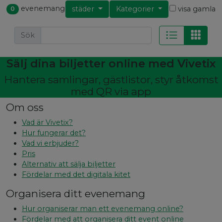
evenemang
städer
Kategorier
visa gamla
0
Sök
Sälj dina biljetter online med Vivetix
Hantera samlingar, gästlistor, styr åtkomst
med QR via app
Om oss
Vad är Vivetix?
Hur fungerar det?
Vad vi erbjuder?
Pris
Alternativ att sälja biljetter
Fördelar med det digitala kitet
Organisera ditt evenemang
Hur organiserar man ett evenemang online?
Fördelar med att organisera ditt event online