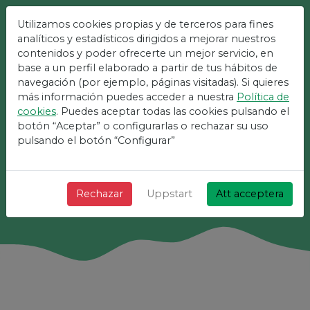
Utilizamos cookies propias y de terceros para fines
analíticos y estadísticos dirigidos a mejorar nuestros
Den Enklaste
contenidos y poder ofrecerte un mejor servicio, en
Plattformen För
base a un perfil elaborado a partir de tus hábitos de
navegación (por ejemplo, páginas visitadas). Si quieres
Evenemang
más información puedes acceder a nuestra
Política de
cookies
. Puedes aceptar todas las cookies pulsando el
+ Snabbt + Enkelt och gratis!
botón “Aceptar” o configurarlas o rechazar su uso
pulsando el botón “Configurar”
Sök
Rechazar
Uppstart
Att acceptera