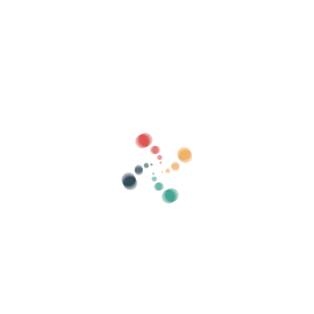
Sök
Sälj dina biljetter online med Vivetix
Hantera samlingar, gästlistor, styr åtkomst
med QR via app
Om oss
Vad är Vivetix?
Hur fungerar det?
Vad vi erbjuder?
Pris
Alternativ att sälja biljetter
Fördelar med det digitala kitet
Organisera ditt evenemang
Hur organiserar man ett evenemang online?
Fördelar med att organisera ditt event online
Hur marknadsför du ditt evenemang online?
Sälj biljetter till ett välgörenhetsevenemang