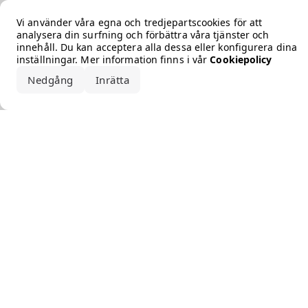
Error loading the brand
Vi använder våra egna och tredjepartscookies för att
analysera din surfning och förbättra våra tjänster och
innehåll. Du kan acceptera alla dessa eller konfigurera dina
inställningar. Mer information finns i vår
Cookiepolicy
Nedgång
Inrätta
Acceptera alla