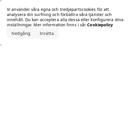
Error loading the brand
Vi använder våra egna och tredjepartscookies för att
analysera din surfning och förbättra våra tjänster och
innehåll. Du kan acceptera alla dessa eller konfigurera dina
inställningar. Mer information finns i vår
Cookiepolicy
Nedgång
Inrätta
Acceptera alla