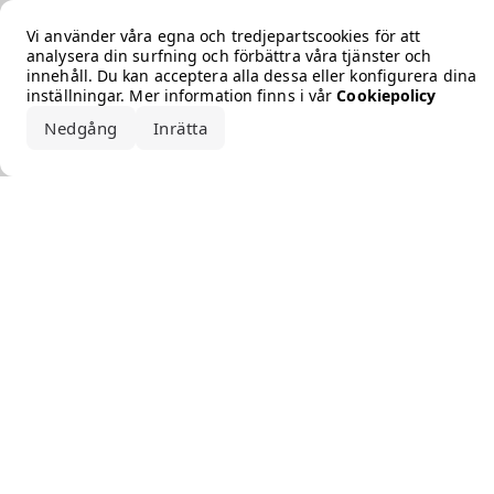
Error loading the brand
Vi använder våra egna och tredjepartscookies för att
analysera din surfning och förbättra våra tjänster och
innehåll. Du kan acceptera alla dessa eller konfigurera dina
inställningar. Mer information finns i vår
Cookiepolicy
Nedgång
Inrätta
Acceptera alla