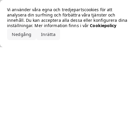
Error loading the brand
Vi använder våra egna och tredjepartscookies för att
analysera din surfning och förbättra våra tjänster och
innehåll. Du kan acceptera alla dessa eller konfigurera dina
inställningar. Mer information finns i vår
Cookiepolicy
Nedgång
Inrätta
Acceptera alla