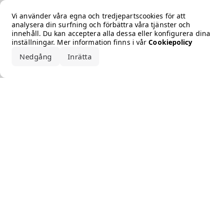
Error loading the brand
Vi använder våra egna och tredjepartscookies för att
analysera din surfning och förbättra våra tjänster och
innehåll. Du kan acceptera alla dessa eller konfigurera dina
inställningar. Mer information finns i vår
Cookiepolicy
Nedgång
Inrätta
Acceptera alla