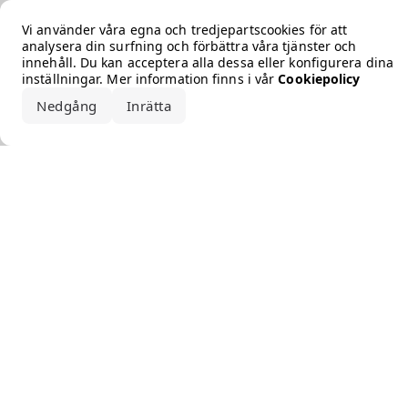
Error loading the brand
Vi använder våra egna och tredjepartscookies för att
analysera din surfning och förbättra våra tjänster och
innehåll. Du kan acceptera alla dessa eller konfigurera dina
inställningar. Mer information finns i vår
Cookiepolicy
Nedgång
Inrätta
Acceptera alla