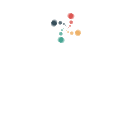
тегории
показать старый
Поиск
йте свои билеты онлайн с помощью
писками гостей, контролируйте доступ с п
Организуйте свое мероприятие
С
Как организовать мероприятие онлайн?
Преимущества организации вашего
мероприятия онлайн
Как продвигать свое мероприятие в Интернете?
Продать билеты на благотворительное
мероприятие