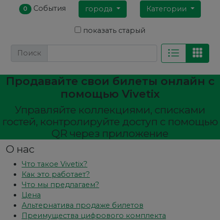
События
города
Категории
0
показать старый
Поиск
Продавайте свои билеты онлайн с
помощью Vivetix
Управляйте коллекциями, списками
гостей, контролируйте доступ с помощью
QR через приложение
О нас
Что такое Vivetix?
Как это работает?
Что мы предлагаем?
Цена
Альтернатива продаже билетов
Преимущества цифрового комплекта