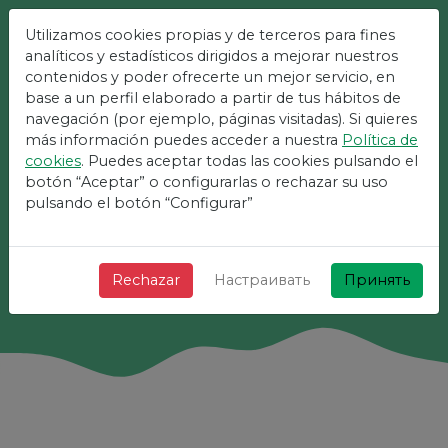
Utilizamos cookies propias y de terceros para fines
analíticos y estadísticos dirigidos a mejorar nuestros
Самая Простая
contenidos y poder ofrecerte un mejor servicio, en
Площадка Для
base a un perfil elaborado a partir de tus hábitos de
navegación (por ejemplo, páginas visitadas). Si quieres
Мероприятий
más información puedes acceder a nuestra
Política de
cookies
. Puedes aceptar todas las cookies pulsando el
+ Быстро + Просто и бесплатно!
botón “Aceptar” o configurarlas o rechazar su uso
pulsando el botón “Configurar”
Поиск
Rechazar
Настраивать
Принять