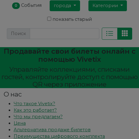
События
города
Категории
0
показать старый
Поиск
Продавайте свои билеты онлайн с
помощью Vivetix
Управляйте коллекциями, списками
гостей, контролируйте доступ с помощью
QR через приложение
О нас
Что такое Vivetix?
Как это работает?
Что мы предлагаем?
Цена
Альтернатива продаже билетов
Преимущества цифрового комплекта