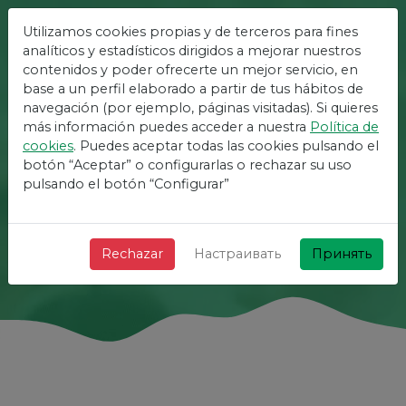
Utilizamos cookies propias y de terceros para fines
analíticos y estadísticos dirigidos a mejorar nuestros
Самая Простая
contenidos y poder ofrecerte un mejor servicio, en
Площадка Для
base a un perfil elaborado a partir de tus hábitos de
navegación (por ejemplo, páginas visitadas). Si quieres
Мероприятий
más información puedes acceder a nuestra
Política de
cookies
. Puedes aceptar todas las cookies pulsando el
+ Быстро + Просто и бесплатно!
botón “Aceptar” o configurarlas o rechazar su uso
pulsando el botón “Configurar”
Поиск
Rechazar
Настраивать
Принять