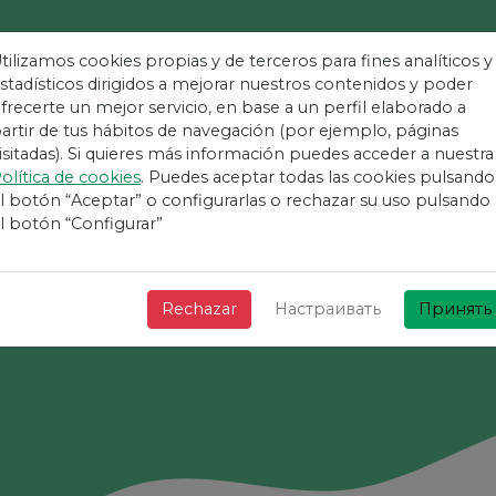
tilizamos cookies propias y de terceros para fines analíticos y
stadísticos dirigidos a mejorar nuestros contenidos y poder
frecerte un mejor servicio, en base a un perfil elaborado a
 Простая Площад
artir de tus hábitos de navegación (por ejemplo, páginas
isitadas). Si quieres más información puedes acceder a nuestra
olítica de cookies
. Puedes aceptar todas las cookies pulsando
Мероприятий
l botón “Aceptar” o configurarlas o rechazar su uso pulsando
l botón “Configurar”
+ Быстро + Просто и бесплатно!
Rechazar
Настраивать
Принять