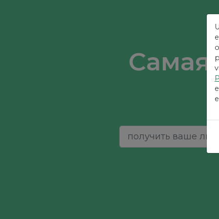
U
e
o
Самая
p
v
P
e
e