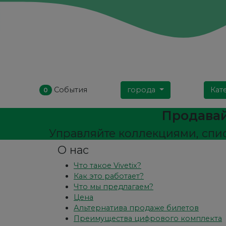
События
города
Кат
0
Продавай
Управляйте коллекциями, спи
О нас
Что такое Vivetix?
Как это работает?
Что мы предлагаем?
Цена
Альтернатива продаже билетов
Преимущества цифрового комплекта