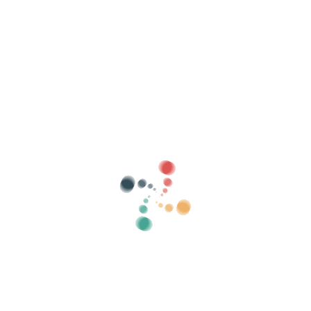
Поиск
Продавайте свои билеты онлайн с
помощью Vivetix
Управляйте коллекциями, списками гостей,
контролируйте доступ с помощью QR через
приложение
О нас
Что такое Vivetix?
Как это работает?
Что мы предлагаем?
Цена
Альтернатива продаже билетов
Преимущества цифрового комплекта
Организуйте свое мероприятие
Как организовать мероприятие онлайн?