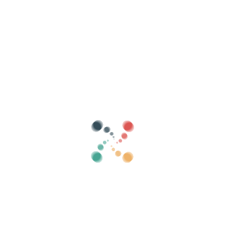
Поиск
Продавайте свои билеты онлайн с
помощью Vivetix
Управляйте коллекциями, списками гостей,
контролируйте доступ с помощью QR через
приложение
О нас
Что такое Vivetix?
Как это работает?
Что мы предлагаем?
Цена
Альтернатива продаже билетов
Преимущества цифрового комплекта
Организуйте свое мероприятие
Как организовать мероприятие онлайн?