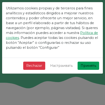
Utilizamos cookies propias y de terceros para fines
analíticos y estadísticos dirigidos a mejorar nuestros
Самая Простая
contenidos y poder ofrecerte un mejor servicio, en
Площадка Для
base a un perfil elaborado a partir de tus hábitos de
navegación (por ejemplo, páginas visitadas). Si quieres
Мероприятий
más información puedes acceder a nuestra
Política de
cookies
. Puedes aceptar todas las cookies pulsando el
+ Быстро + Просто и бесплатно!
botón “Aceptar” o configurarlas o rechazar su uso
pulsando el botón “Configurar”
Поиск
Rechazar
Настраивать
Принять