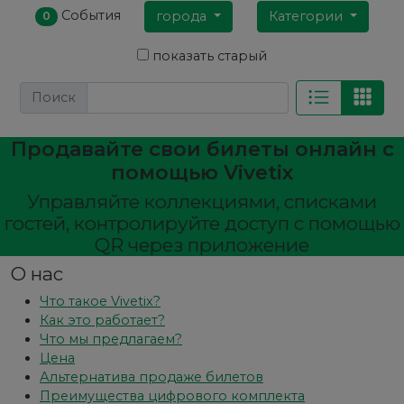
События
города
Категории
0
показать старый
Поиск
Продавайте свои билеты онлайн с
помощью Vivetix
Управляйте коллекциями, списками
гостей, контролируйте доступ с помощью
QR через приложение
О нас
Что такое Vivetix?
Как это работает?
Что мы предлагаем?
Цена
Альтернатива продаже билетов
Преимущества цифрового комплекта