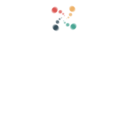
Categorii
arată vechi
Căutare
Vinde-ți biletele online cu Vivetix
țiile, listele de invitați, controlați accesul cu 
Organizează-ți evenimentul
Re
Cum se organizează un eveniment online?
Avantajele organizării evenimentului dvs. online
Cum să-ți promovezi evenimentul online?
Vindeți bilete la un eveniment caritabil
Organizați și promovați concerte de muzică
Organizați și promovați cursuri de yoga și pilates