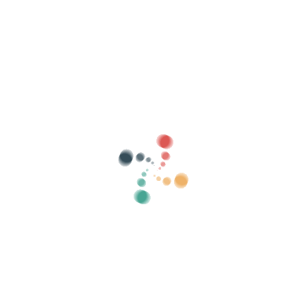
Căutare
Vinde-ți biletele online cu Vivetix
Gestionați colecțiile, listele de invitați,
controlați accesul cu QR prin aplicație
Despre noi
Ce este Vivetix?
Cum functioneazã?
Ceea ce oferim?
Preț
Alternativă la vânzarea biletelor
Beneficiile kit-ului digital
Organizează-ți evenimentul
Cum se organizează un eveniment online?
Avantajele organizării evenimentului dvs. online
Cum să-ți promovezi evenimentul online?
Vindeți bilete la un eveniment caritabil