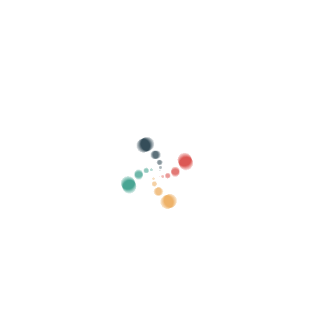
Căutare
Vinde-ți biletele online cu Vivetix
Gestionați colecțiile, listele de invitați,
controlați accesul cu QR prin aplicație
Despre noi
Ce este Vivetix?
Cum functioneazã?
Ceea ce oferim?
Preț
Alternativă la vânzarea biletelor
Beneficiile kit-ului digital
Organizează-ți evenimentul
Cum se organizează un eveniment online?
Avantajele organizării evenimentului dvs. online
Cum să-ți promovezi evenimentul online?
Vindeți bilete la un eveniment caritabil