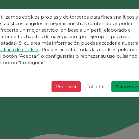
tilizamos cookies propias y de terceros para fines analíticos y
stadísticos dirigidos a mejorar nuestros contenidos y poder
frecerte un mejor servicio, en base a un perfil elaborado a
 Simplă Platform
artir de tus hábitos de navegación (por ejemplo, páginas
isitadas). Si quieres más información puedes acceder a nuestra
olítica de cookies
. Puedes aceptar todas las cookies pulsando
Evenimente
l botón “Aceptar” o configurarlas o rechazar su uso pulsando
l botón “Configurar”
+ Rapid + Simplu și gratuit!
Rechazar
Înființat
A accepta