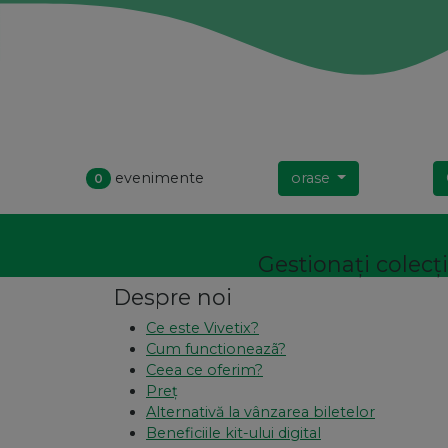
evenimente
orase
0
Gestionați colecții
Despre noi
Ce este Vivetix?
Cum functioneazã?
Ceea ce oferim?
Preț
Alternativă la vânzarea biletelor
Beneficiile kit-ului digital