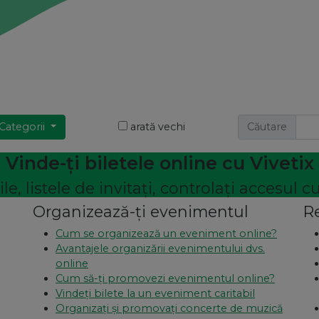
Categorii
arată vechi
Căutare
Vinde-ți biletele online cu Vivetix
le, listele de invitați, controlați accesul 
Organizează-ți evenimentul
Re
Cum se organizează un eveniment online?
Avantajele organizării evenimentului dvs.
online
Cum să-ți promovezi evenimentul online?
Vindeți bilete la un eveniment caritabil
Organizați și promovați concerte de muzică