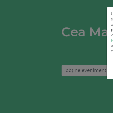
U
e
o
Cea Mai
p
v
P
e
e