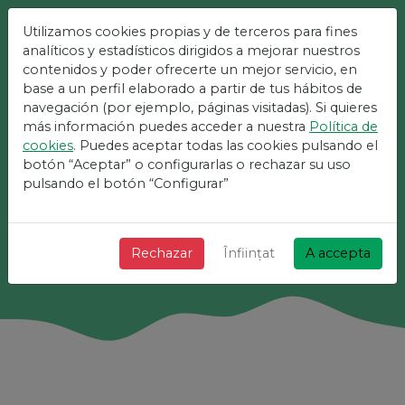
Utilizamos cookies propias y de terceros para fines
analíticos y estadísticos dirigidos a mejorar nuestros
Cea Mai Simplă
contenidos y poder ofrecerte un mejor servicio, en
Platformă Pentru
base a un perfil elaborado a partir de tus hábitos de
navegación (por ejemplo, páginas visitadas). Si quieres
Evenimente
más información puedes acceder a nuestra
Política de
cookies
. Puedes aceptar todas las cookies pulsando el
+ Rapid + Simplu și gratuit!
botón “Aceptar” o configurarlas o rechazar su uso
pulsando el botón “Configurar”
Căutare
Rechazar
Înființat
A accepta