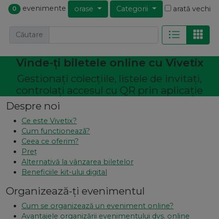
evenimente
orase
Categorii
arată vechi
0
Căutare
Vinde-ți biletele online cu Vivetix
Gestionați colecțiile, listele de invitați,
controlați accesul cu QR prin aplicație
Despre noi
Ce este Vivetix?
Cum functioneazã?
Ceea ce oferim?
Preț
Alternativă la vânzarea biletelor
Beneficiile kit-ului digital
Organizează-ți evenimentul
Cum se organizează un eveniment online?
Avantajele organizării evenimentului dvs. online