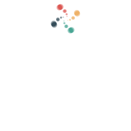
Categorii
arată vechi
Căutare
Vinde-ți biletele online cu Vivetix
țiile, listele de invitați, controlați accesul cu 
Organizează-ți evenimentul
Re
Cum se organizează un eveniment online?
Avantajele organizării evenimentului dvs. online
Cum să-ți promovezi evenimentul online?
Vindeți bilete la un eveniment caritabil
Organizați și promovați concerte de muzică
Organizați și promovați cursuri de yoga și pilates