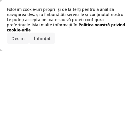
Error loading the brand
Folosim cookie-uri proprii și de la terți pentru a analiza
navigarea dvs. și a îmbunătăți serviciile și conținutul nostru.
Le puteți accepta pe toate sau vă puteți configura
preferințele. Mai multe informații în
Politica noastră privind
cookie-urile
Declin
Înființat
Acceptă tot