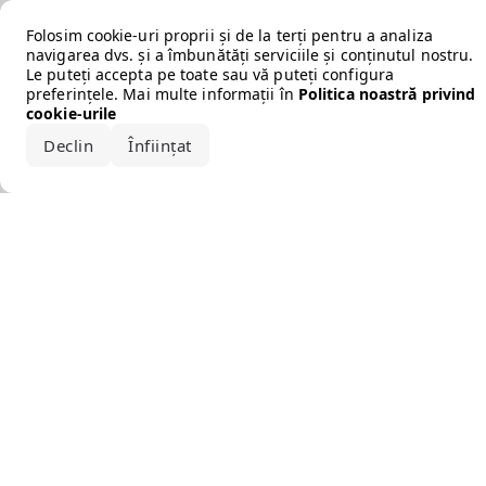
Error loading the brand
Folosim cookie-uri proprii și de la terți pentru a analiza
navigarea dvs. și a îmbunătăți serviciile și conținutul nostru.
Le puteți accepta pe toate sau vă puteți configura
preferințele. Mai multe informații în
Politica noastră privind
cookie-urile
Declin
Înființat
Acceptă tot