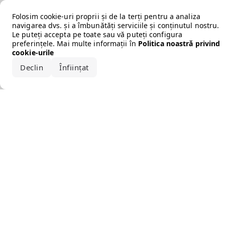
Error loading the brand
Folosim cookie-uri proprii și de la terți pentru a analiza
navigarea dvs. și a îmbunătăți serviciile și conținutul nostru.
Le puteți accepta pe toate sau vă puteți configura
preferințele. Mai multe informații în
Politica noastră privind
cookie-urile
Declin
Înființat
Acceptă tot