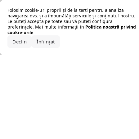
Error loading the brand
Folosim cookie-uri proprii și de la terți pentru a analiza
navigarea dvs. și a îmbunătăți serviciile și conținutul nostru.
Le puteți accepta pe toate sau vă puteți configura
preferințele. Mai multe informații în
Politica noastră privind
cookie-urile
Declin
Înființat
Acceptă tot