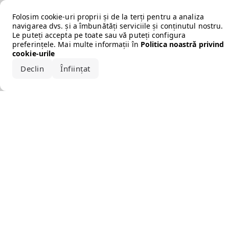
Error loading the brand
Folosim cookie-uri proprii și de la terți pentru a analiza
navigarea dvs. și a îmbunătăți serviciile și conținutul nostru.
Le puteți accepta pe toate sau vă puteți configura
preferințele. Mai multe informații în
Politica noastră privind
cookie-urile
Declin
Înființat
Acceptă tot