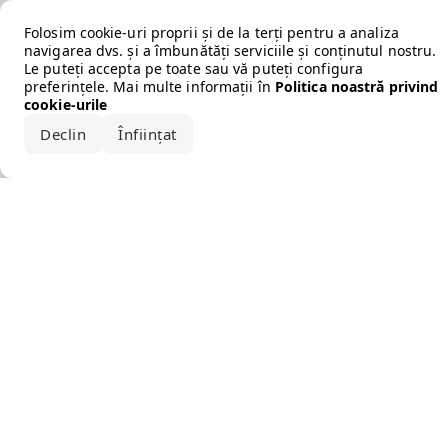
Error loading the brand
Folosim cookie-uri proprii și de la terți pentru a analiza
navigarea dvs. și a îmbunătăți serviciile și conținutul nostru.
Le puteți accepta pe toate sau vă puteți configura
preferințele. Mai multe informații în
Politica noastră privind
cookie-urile
Declin
Înființat
Acceptă tot