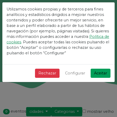
Utilizamos cookies propias y de terceros para fines
A Plataforma Mais Fácil
analíticos y estadísticos dirigidos a mejorar nuestros
contenidos y poder ofrecerte un mejor servicio, en
Para Eventos
base a un perfil elaborado a partir de tus hábitos de
navegación (por ejemplo, páginas visitadas). Si quieres
más información puedes acceder a nuestra
Política de
+ Rápido + Simples e grátis!
cookies
. Puedes aceptar todas las cookies pulsando el
botón “Aceptar” o configurarlas o rechazar su uso
pulsando el botón “Configurar”
Procurar
Rechazar
Configurar
Aceitar
eventos
cidades
Categorias
mostrar velho
0