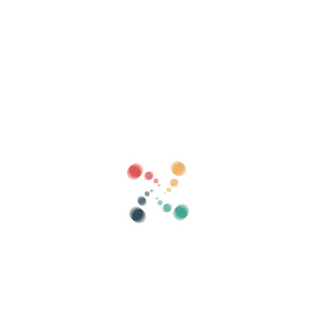
Procurar
Venda seus ingressos online com Vivetix
Gerencie coleções, listas de convidados,
controle acesso com QR através do aplicativo
Sobre nós
O que é Vivetix?
Como funciona?
Que oferecemos?
Preço
Alternativa para vender ingressos
Benefícios do kit digital
Organize seu evento
Como organizar um evento online?
Vantagens de organizar seu evento online
Como promover seu evento online?
Venda ingressos para um evento beneficente