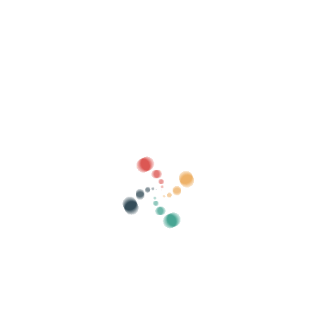
Procurar
Venda seus ingressos online com Vivetix
Gerencie coleções, listas de convidados,
controle acesso com QR através do aplicativo
Sobre nós
O que é Vivetix?
Como funciona?
Que oferecemos?
Preço
Alternativa para vender ingressos
Benefícios do kit digital
Organize seu evento
Como organizar um evento online?
Vantagens de organizar seu evento online
Como promover seu evento online?
Venda ingressos para um evento beneficente