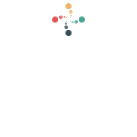
tegorias
mostrar velho
Procurar
enda seus ingressos online com Vivet
listas de convidados, controle acesso com QR a
Organize seu evento
Su
Como organizar um evento online?
Vantagens de organizar seu evento online
Como promover seu evento online?
Venda ingressos para um evento beneficente
Organizar e promover concertos musicais
Organizar e promover aulas de yoga e pilates
privacidade
-