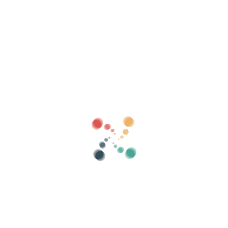
Procurar
Venda seus ingressos online com Vivetix
Gerencie coleções, listas de convidados,
controle acesso com QR através do aplicativo
Sobre nós
O que é Vivetix?
Como funciona?
Que oferecemos?
Preço
Alternativa para vender ingressos
Benefícios do kit digital
Organize seu evento
Como organizar um evento online?
Vantagens de organizar seu evento online
Como promover seu evento online?
Venda ingressos para um evento beneficente