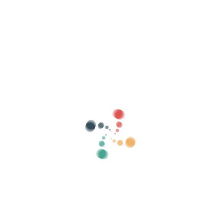
Procurar
Venda seus ingressos online com Vivetix
Gerencie coleções, listas de convidados,
controle acesso com QR através do aplicativo
Sobre nós
O que é Vivetix?
Como funciona?
Que oferecemos?
Preço
Alternativa para vender ingressos
Benefícios do kit digital
Organize seu evento
Como organizar um evento online?
Vantagens de organizar seu evento online
Como promover seu evento online?
Venda ingressos para um evento beneficente