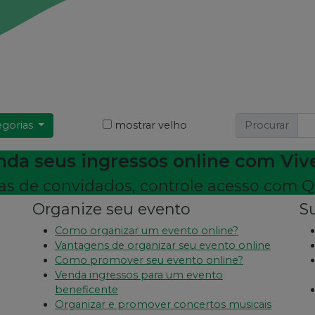
egorias
mostrar velho
Procurar
nda seus ingressos online com Vive
tas de convidados, controle acesso com Q
Organize seu evento
Su
Como organizar um evento online?
Vantagens de organizar seu evento online
Como promover seu evento online?
Venda ingressos para um evento
beneficente
Organizar e promover concertos musicais