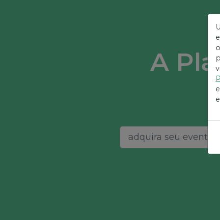
U
e
o
A Pla
p
v
P
e
e